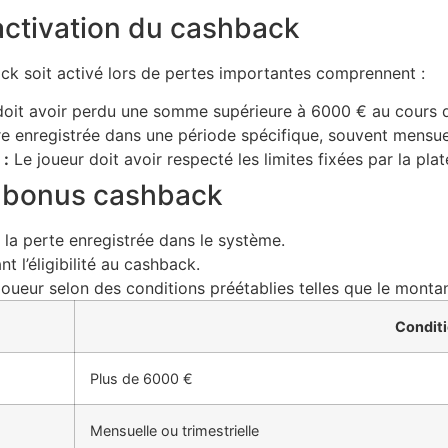
activation du cashback
ack soit activé lors de pertes importantes comprennent :
doit avoir perdu une somme supérieure à 6000 € au cours 
e enregistrée dans une période spécifique, souvent mensuell
 :
Le joueur doit avoir respecté les limites fixées par la p
u bonus cashback
 la perte enregistrée dans le système.
 l’éligibilité au cashback.
oueur selon des conditions préétablies telles que le mont
Condit
Plus de 6000 €
Mensuelle ou trimestrielle