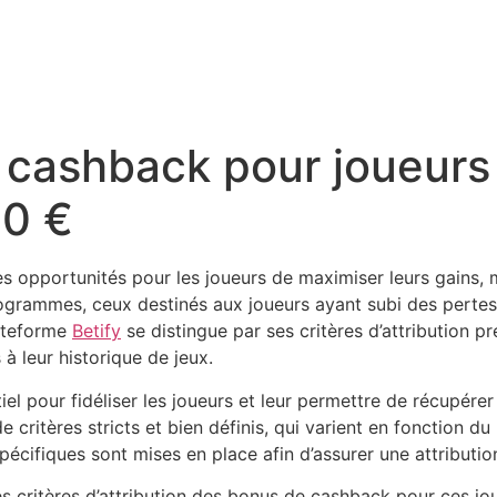
 cashback pour joueurs
00 €
s opportunités pour les joueurs de maximiser leurs gains, 
grammes, ceux destinés aux joueurs ayant subi des pertes
lateforme
Betify
se distingue par ses critères d’attribution p
 à leur historique de jeux.
 pour fidéliser les joueurs et leur permettre de récupérer
 critères stricts et bien définis, qui varient en fonction du
écifiques sont mises en place afin d’assurer une attribution
es critères d’attribution des bonus de cashback pour ces jou