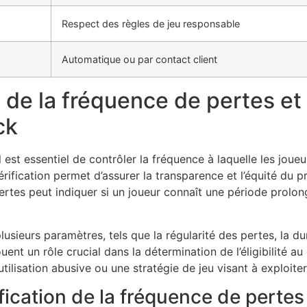
Respect des règles de jeu responsable
Automatique ou par contact client
n de la fréquence de pertes et
ck
l est essentiel de contrôler la fréquence à laquelle les jou
fication permet d’assurer la transparence et l’équité du pr
es peut indiquer si un joueur connaît une période prolongée
lusieurs paramètres, tels que la régularité des pertes, la du
uent un rôle crucial dans la détermination de l’éligibilité 
tilisation abusive ou une stratégie de jeu visant à exploite
fication de la fréquence de pertes