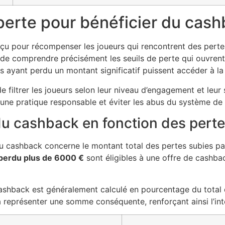
perte pour bénéficier du cash
 pour récompenser les joueurs qui rencontrent des pertes 
el de comprendre précisément les seuils de perte qui ouvrent
urs ayant perdu un montant significatif puissent accéder à 
filtrer les joueurs selon leur niveau d’engagement et leur s
 une pratique responsable et éviter les abus du système de
 du cashback en fonction des pert
n du cashback concerne le montant total des pertes subies pa
 perdu plus de 6000 €
sont éligibles à une offre de cashback.
ashback est généralement calculé en pourcentage du total de
 représenter une somme conséquente, renforçant ainsi l’int