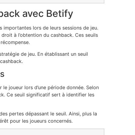
back avec Betify
importantes lors de leurs sessions de jeu.
 droit à l’obtention du cashback. Ces seuils
la récompense.
tratégie de jeu. En établissant un seuil
 cashback.
es
r le joueur lors d’une période donnée. Selon
 Ce seuil significatif sert à identifier les
s pertes dépassant le seuil. Ainsi, plus la
érêt pour les joueurs concernés.