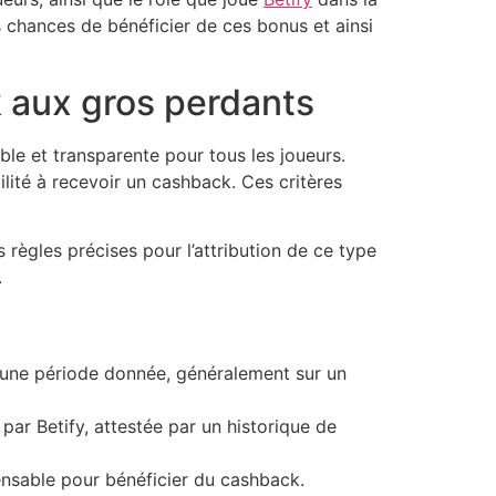
 chances de bénéficier de ces bonus et ainsi
ck aux gros perdants
le et transparente pour tous les joueurs.
ilité à recevoir un cashback. Ces critères
s règles précises pour l’attribution de ce type
.
 une période donnée, généralement sur un
par Betify, attestée par un historique de
nsable pour bénéficier du cashback.