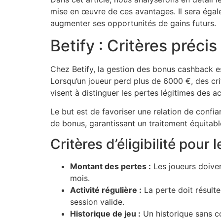
mise en œuvre de ces avantages. Il sera égal
augmenter ses opportunités de gains futurs.
Betify : Critères préci
Chez Betify, la gestion des bonus cashback es
Lorsqu’un joueur perd plus de 6000 €, des crit
visent à distinguer les pertes légitimes des ac
Le but est de favoriser une relation de confia
de bonus, garantissant un traitement équitabl
Critères d’éligibilité pour
Montant des pertes :
Les joueurs doiven
mois.
Activité régulière :
La perte doit résulte
session valide.
Historique de jeu :
Un historique sans c